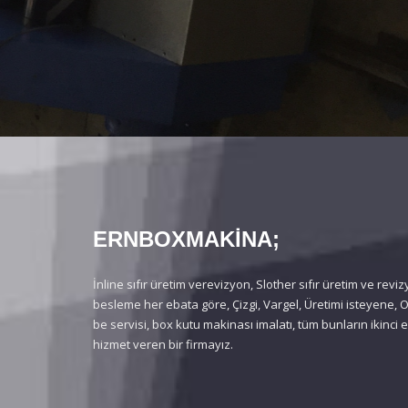
ERNBOXMAKİNA;
İnline sıfır üretim verevizyon, Slother sıfır üretim ve reviz
besleme her ebata göre, Çizgi, Vargel, Üretimi isteyene
be servisi, box kutu makinası imalatı, tüm bunların ikinci 
hizmet veren bir firmayız.