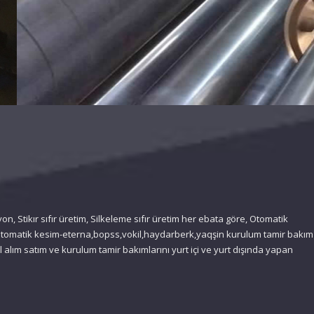
yon, Stikır sıfır üretim, Silkeleme sıfır üretim her ebata göre, Otomatik
, Otomatik kesim-eterna,bopss,vokil,haydarberk,yaqşin kurulum tamir bakım
el alım satım ve kurulum tamir bakımlarını yurt içi ve yurt dışında yapan