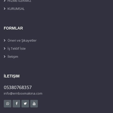
HİZMETLERİMİZ
KURUMSAL
FORMLAR
Öneri ve Şikayetler
İş Teklif İste
İletişim
İLETIŞIM
05380768357
info@ernboxmakina.com