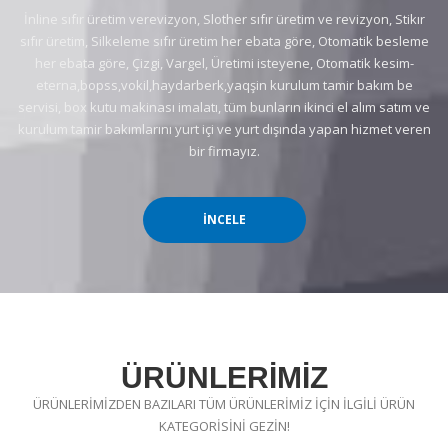
İnline sıfır üretim verevizyon, Slother sıfır üretim ve revizyon, Stikır
sıfır üretim, Silkeleme sıfır üretim her ebata göre, Otomatik besleme
her ebata göre, Çizgi, Vargel, Üretimi isteyene, Otomatik kesim-
eterna,bopss,vokil,haydarberk,yaqşin kurulum tamir bakım be
servisi, box kutu makinası imalatı, tüm bunların ikinci el alım satım ve
kurulum tamir bakımlarını yurt içi ve yurt dışında yapan hizmet veren
bir firmayız.
İNCELE
ÜRÜNLERİMİZ
ÜRÜNLERİMİZDEN BAZILARI TÜM ÜRÜNLERİMİZ İÇİN İLGİLİ ÜRÜN
KATEGORİSİNİ GEZİN!