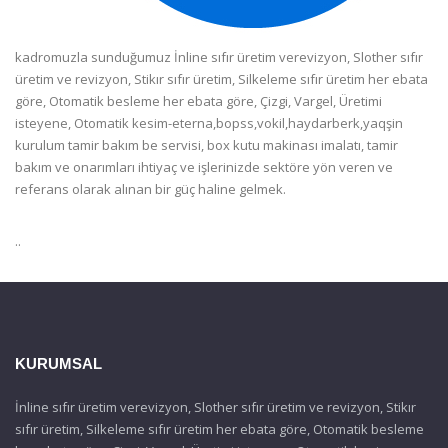
kadromuzla sunduğumuz İnline sıfır üretim verevizyon, Slother sıfır
üretim ve revizyon, Stikır sıfır üretim, Silkeleme sıfır üretim her ebata
göre, Otomatik besleme her ebata göre, Çizgi, Vargel, Üretimi
isteyene, Otomatik kesim-eterna,bopss,vokil,haydarberk,yaqşin
kurulum tamir bakım be servisi, box kutu makinası imalatı, tamir
bakım ve onarımları ihtiyaç ve işlerinizde sektöre yön veren ve
referans olarak alınan bir güç haline gelmek.
..
KURUMSAL
İnline sıfır üretim verevizyon, Slother sıfır üretim ve revizyon, Stikır
sıfır üretim, Silkeleme sıfır üretim her ebata göre, Otomatik besleme