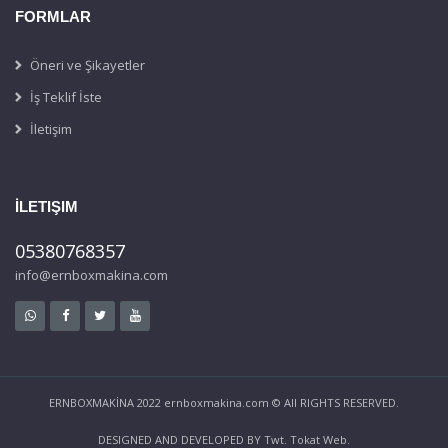
FORMLAR
Öneri ve Şikayetler
İş Teklif İste
İletişim
İLETIŞIM
05380768357
info@ernboxmakina.com
ERNBOXMAKİNA 2022 ernboxmakina.com © All RIGHTS RESERVED.
DESIGNED AND DEVELOPED BY
Twt.
Tokat Web.